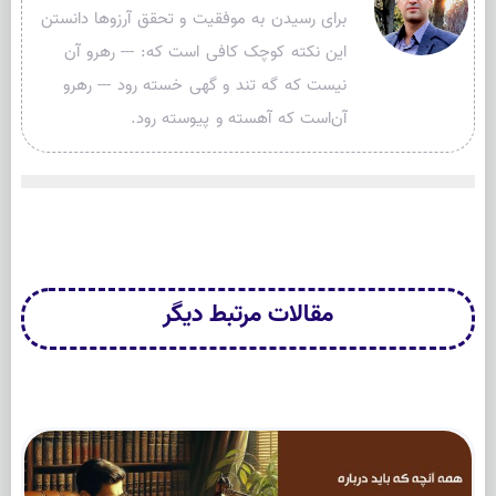
برای رسیدن به موفقیت و تحقق آرزوها دانستن
این نکته کوچک کافی است که: --- رهرو آن
نیست که گه تند و گهی خسته رود --- رهرو
آن‌است که آهسته و پیوسته رود.
مقالات
مرتبط
دیگر