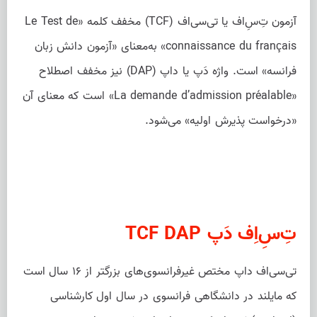
آزمون تِ‌سِ‌اف یا تی‌سی‌اف (TCF) مخفف کلمه «Le Test de
connaissance du français» به‌معنای «آزمون دانش زبان
فرانسه» است. واژه دَپ یا داپ (DAP) نیز مخفف اصطلاح
«La demande d’admission préalable» است که معنای آن
«درخواست پذیرش اولیه» می‌شود.
تِ‌سِ‌اِف دَپ TCF DAP
تی‌سی‌اف داپ مختص غیرفرانسوی‌های بزرگتر از ۱۶ سال است
که مایلند در دانشگاهی فرانسوی در سال اول کارشناسی