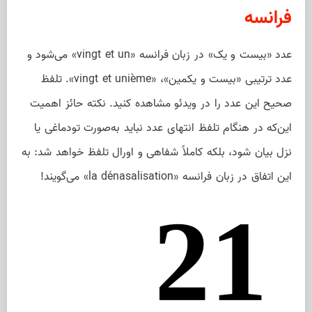
فرانسه
عدد «بیست و یک» در زبان فرانسه «vingt et un» می‌شود و
عدد ترتیبی «بیست و یکمین»، «vingt et unième». تلفظ
صحیح این عدد را در ویدئو مشاهده کنید. نکته حائز اهمیت
این‌که در هنگام تلفظ انتهای عدد نباید به‌صورت تودماغی یا
نزل بیان شود، بلکه کاملاً شفاهی و اورال تلفظ خواهد شد: به
این اتفاق در زبان فرانسه «la dénasalisation» می‌گویند!