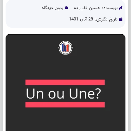
نویسنده:
حسین تقی‌زاده
بدون دیدگاه
تاریخ نگارش:
28 آبان 1401