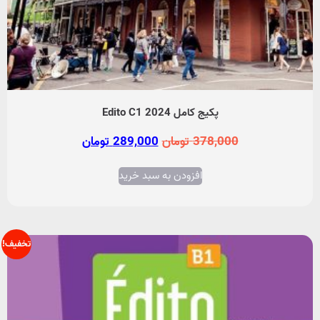
پکیج کامل Edito C1 2024
378,000
تومان
289,000
تومان
افزودن به سبد خرید
تخفیف!