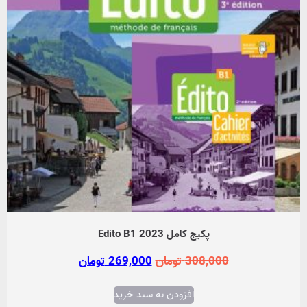
پکیج کامل Edito B1 2023
308,000
تومان
269,000
تومان
افزودن به سبد خرید